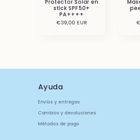
Protector Solar en
Masc
stick SPF50+
pee
PA++++
Precio
€39,00 EUR
P
€
habitual
h
Ayuda
Envíos y entregas
Cambios y devoluciones
Métodos de pago