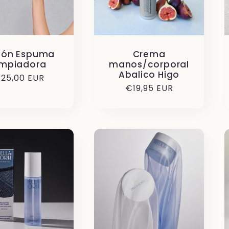
bón Espuma
Crema
impiadora
manos/corporal
Abalico Higo
recio
25,00 EUR
Precio
€19,95 EUR
abitual
habitual