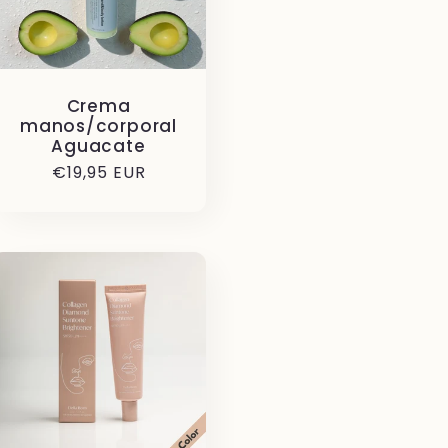
Crema
manos/corporal
Aguacate
Precio
€19,95 EUR
habitual