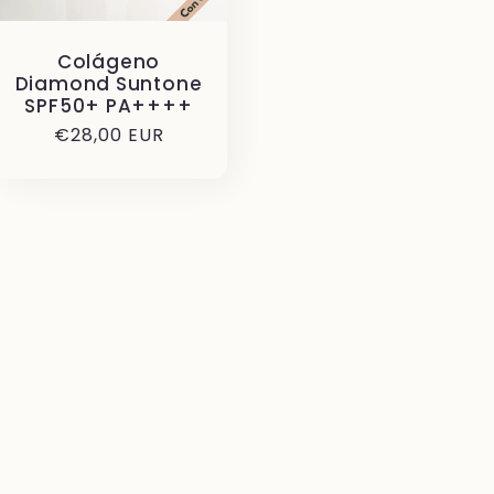
Colágeno
Diamond Suntone
SPF50+ PA++++
Precio
€28,00 EUR
habitual