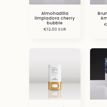
Almohadilla
Bru
limpiadora cherry
Am
bubble
P
€
Precio
€12,00 EUR
h
habitual