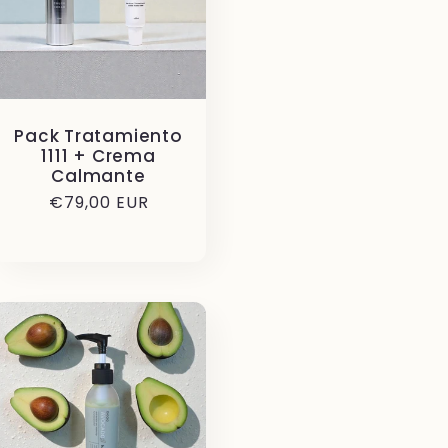
Pack Tratamiento
1111 + Crema
Calmante
Precio
€79,00 EUR
habitual