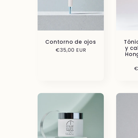
n
:
Contorno de ojos
Tóni
y ca
Precio
€35,00 EUR
Hong
habitual
P
€
h