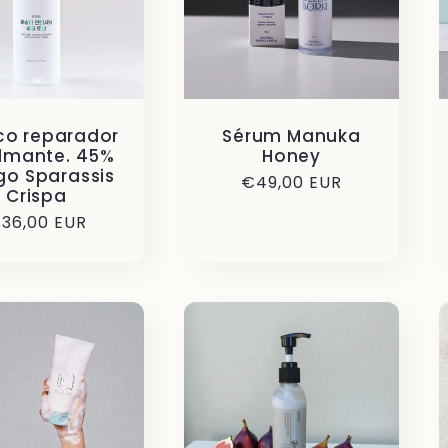
co reparador
Sérum Manuka
lmante. 45%
Honey
o Sparassis
Precio
€49,00 EUR
Crispa
habitual
recio
36,00 EUR
abitual