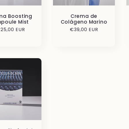
ma Boosting
Crema de
poule Mist
Colágeno Marino
recio
25,00 EUR
Precio
€39,00 EUR
abitual
habitual