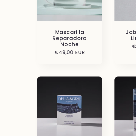
Mascarilla
Ja
Reparadora
L
Noche
P
€
Precio
€49,00 EUR
h
habitual