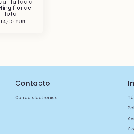
arilla facial
ling flor de
loto
recio
14,00 EUR
abitual
Contacto
I
Correo electrónico
Té
Po
Av
Co