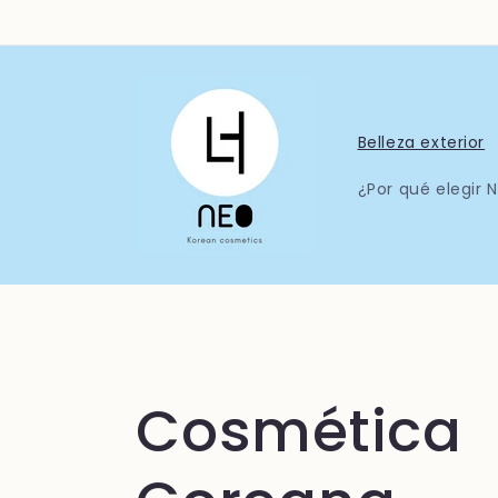
Ir
directamente
al contenido
Belleza exterior
¿Por qué elegir 
C
Cosmética